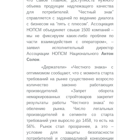
что самое главное, доступность нужного
объема продукции надлежащего качества
для потребителей. “Честный знак”
справляется с задачей по ведению диалога
с бизнесом на “пять с плюсом”. Ассоциация
НОПСМ объединяет свыше 1500 компаний –
мы не фиксируем каких-либо проблем по
части взаимодействия с оператором», –
заявил исполнительный директор
Ассоциации НОПСМ Национального
Антон
Солон
.
«Держатели» «Честного знака» с
оптимизмом сообщают, что с момента старта
требований на рынке существенно возросло
количество законно работающих
производителей. «Запрет оборота
немаркированных стройтоваров закрепит
результаты работы “Честного знака” по
обелению рынка. Число легальных
производителей в сегменте со старта
требований уже выросло до 1458, то есть на
56%. Рынок стал прозрачнее, а это –
условие для защиты безопасности
потребителей и справедливой конкуренции