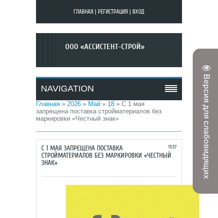
ГЛАВНАЯ
|
РЕГИСТРАЦИЯ
|
ВХОД
ООО «АССИСТЕНТ-СТРОЙ»
Версия для слабовидящих
NAVIGATION
Главная
»
2026
»
Май
»
18
» С 1 мая
запрещена поставка стройматериалов без
маркировки «Честный знак»
С 1 МАЯ ЗАПРЕЩЕНА ПОСТАВКА
15:57
СТРОЙМАТЕРИАЛОВ БЕЗ МАРКИРОВКИ «ЧЕСТНЫЙ
ЗНАК»